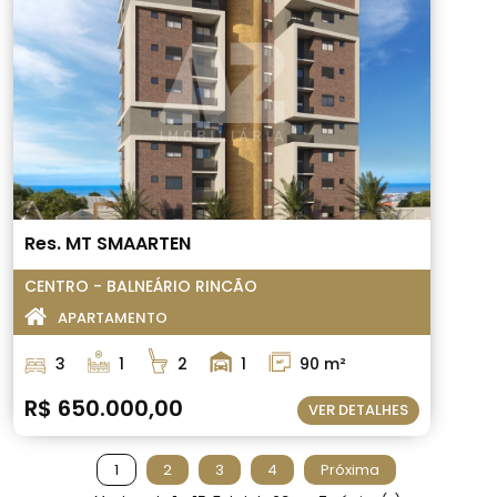
Res. MT SMAARTEN
CENTRO - BALNEÁRIO RINCÃO
APARTAMENTO
3
1
2
1
90 m²
R$ 650.000,00
VER DETALHES
1
2
3
4
Próxima