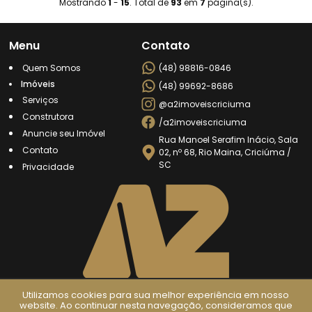
Mostrando
1
-
15
. Total de
93
em
7
página(s).
Menu
Contato
Quem Somos
(48) 98816-0846
Imóveis
(48) 99692-8686
Serviços
@a2imoveiscriciuma
Construtora
/a2imoveiscriciuma
Anuncie seu Imóvel
Rua Manoel Serafim Inácio, Sala
Contato
02, nº 68, Rio Maina, Criciúma /
SC
Privacidade
Utilizamos cookies para sua melhor experiência em nosso
website. Ao continuar nesta navegação, consideramos que