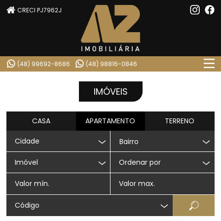
CRECI PJ7962J
(48) 99692-8686
(48) 98816-0846
IMÓVEIS
CASA
APARTAMENTO
TERRENO