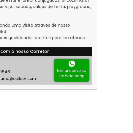
de estar e jantar conjugadas, 01 cozinha, 01
serviço, sacada, salões de festa, playground,
ndo uma visita através de nosso
686
ores qualificados prontos para lhe atende
 com o nosso Corretor
Iniciar conversa
-0846
no Whatsapp
ciuma@outlook.com