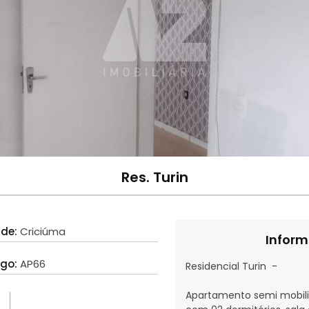
Res. Turin
ade:
Criciúma
Inform
igo:
AP66
Residencial Turin -
Apartamento semi mobili