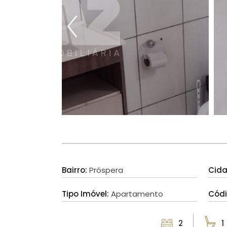
Bairro:
Próspera
Cid
Tipo Imóvel:
Apartamento
Cód
2
1