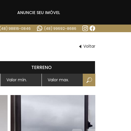
ANUNCIE SEU IMÓVEL
(48) 98816-0846
(48) 99692-8686
Voltar
TERRENO