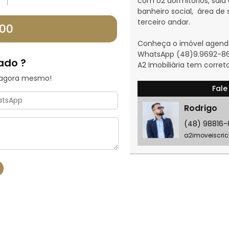
com 02 dormitórios, sala 
banheiro social, área de 
terceiro andar.
,00
Conheça o imóvel agenda
WhatsApp (48)9.9692-8
ado ?
A2 Imobiliária tem corret
 agora mesmo!
Fale
Rodrigo
(48) 98816
a2imoveiscri